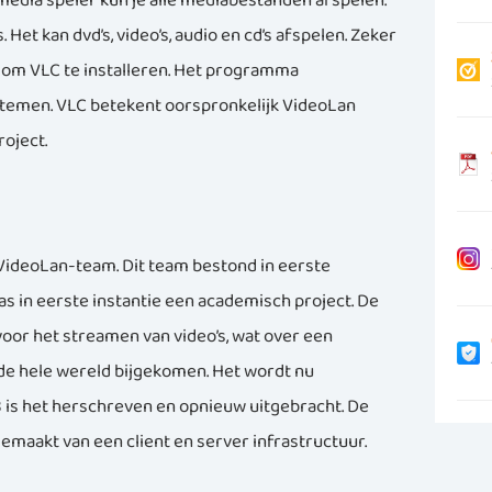
media speler kun je alle mediabestanden afspelen.
t kan dvd’s, video’s, audio en cd’s afspelen. Zeker
n om VLC te installeren. Het programma
stemen. VLC betekent oorspronkelijk VideoLan
roject.
 VideoLan-team. Dit team bestond in eerste
as in eerste instantie een academisch project. De
voor het streamen van video’s, wat over een
 de hele wereld bijgekomen. Het wordt nu
 is het herschreven en opnieuw uitgebracht. De
emaakt van een client en server infrastructuur.