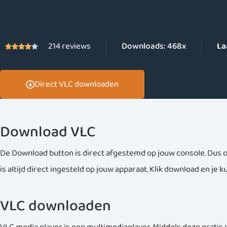
214 reviews
Downloads:
468x
La





Direct VLC downloaden
Download VLC
De Download button is direct afgestemd op jouw console. Dus 
is altijd direct ingesteld op jouw apparaat. Klik download en je ku
VLC downloaden