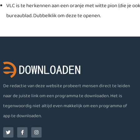
VLC is te herkennen aan een oranje met witte pion (die je o
bureaublad. Dubbelklik om deze te openen.
De redactie van deze website probeert mensen direct te leiden
naar de juiste link om een programma te downloaden. Het is
tegenwoordig niet altijd even makkelijk om een programma of
app te downloaden.