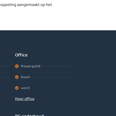
lkoppeling aangemaakt op het
Office
Powerpoint
Excel
word
Meer office