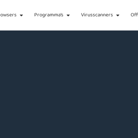
rowsers
Programma’s
Virusscanners
Off