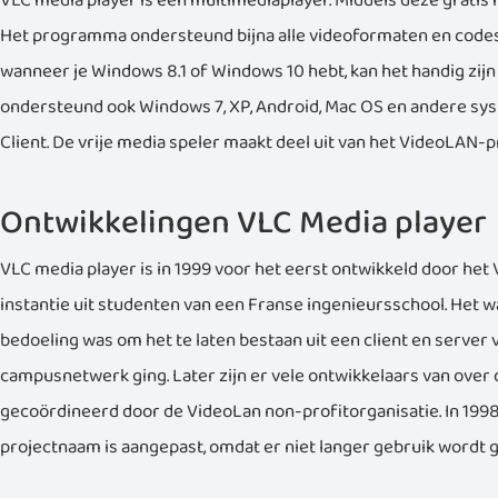
VLC media player is een multimediaplayer. Middels deze gratis 
Het programma ondersteund bijna alle videoformaten en codes. He
wanneer je Windows 8.1 of Windows 10 hebt, kan het handig zij
ondersteund ook Windows 7, XP, Android, Mac OS en andere sy
Client. De vrije media speler maakt deel uit van het VideoLAN-p
Ontwikkelingen VLC Media player
VLC media player is in 1999 voor het eerst ontwikkeld door het
instantie uit studenten van een Franse ingenieursschool. Het w
bedoeling was om het te laten bestaan uit een client en server 
campusnetwerk ging. Later zijn er vele ontwikkelaars van over
gecoördineerd door de VideoLan non-profitorganisatie. In 1998
projectnaam is aangepast, omdat er niet langer gebruik wordt g