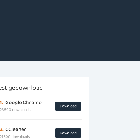
st gedownload
1.
Google Chrome
Download
23500 downloads
2.
CCleaner
Download
21500 downloads