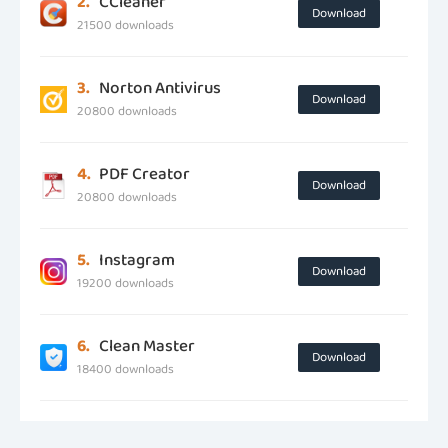
2.
CCleaner
Download
21500 downloads
3.
Norton Antivirus
Download
20800 downloads
4.
PDF Creator
Download
20800 downloads
5.
Instagram
Download
19200 downloads
6.
Clean Master
Download
18400 downloads