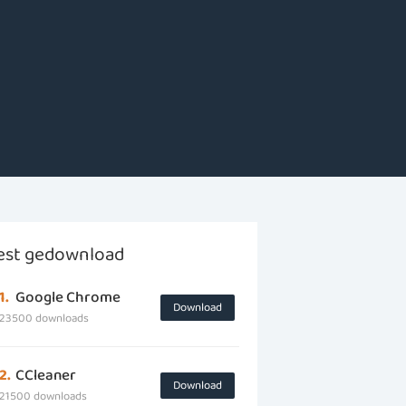
st gedownload
1.
Google Chrome
Download
23500 downloads
2.
CCleaner
Download
21500 downloads