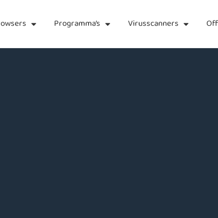
rowsers
Programma’s
Virusscanners
Off