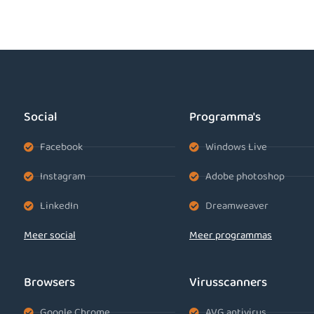
Social
Programma's
Facebook
Windows Live
Instagram
Adobe photoshop
LinkedIn
Dreamweaver
Meer social
Meer programmas
Browsers
Virusscanners
Google Chrome
AVG antivirus