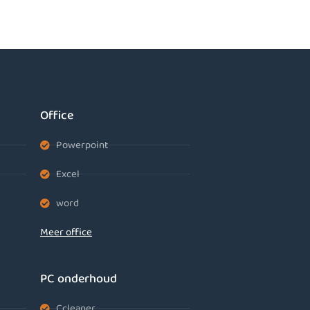
Office
Powerpoint
Excel
word
Meer office
PC onderhoud
Ccleaner