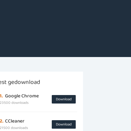
st gedownload
1.
Google Chrome
Download
23500 downloads
2.
CCleaner
Download
21500 downloads