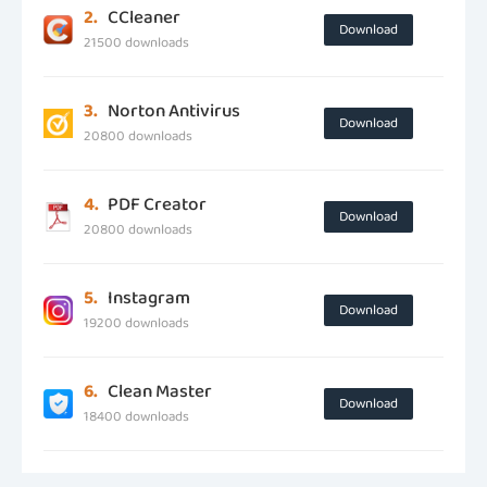
2.
CCleaner
Download
21500 downloads
3.
Norton Antivirus
Download
20800 downloads
4.
PDF Creator
Download
20800 downloads
5.
Instagram
Download
19200 downloads
6.
Clean Master
Download
18400 downloads