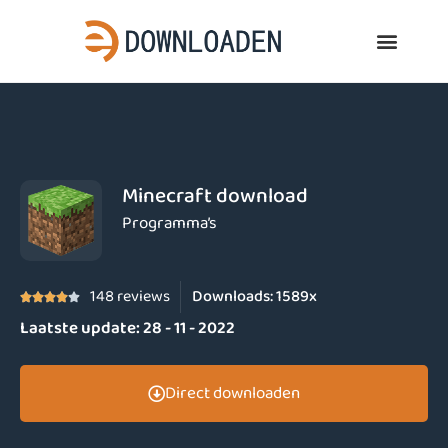
Minecraft download
Programma’s
148 reviews
Downloads:
1589x





Laatste update:
28 - 11 - 2022
Direct downloaden